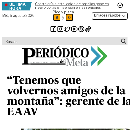
ÚLTIMA
Contraloría alerta: caída de regalías pone en
Skip to content
riesgo obras e inversión en las regiones
HORA
Pico y placa
Mié,
5 agosto 2026
Enlaces rápidos
y
9
0
“Tenemos que
volvernos amigos de la
montaña”: gerente de l
EAAV