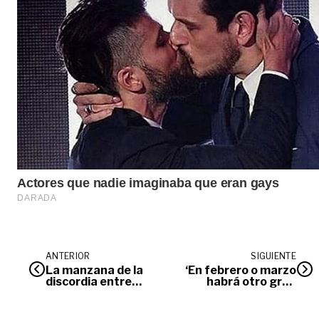
ANTERIOR
SIGUIENTE
La manzana de la
‘En febrero o marzo
discordia entre
habrá otro gran
Harman y Socarrás
paro nacional’:
Diógenes Orjuela