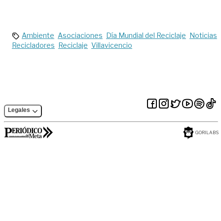
transición que
de violencia contra
piense a largo
la población Osigd
plazo’: Rafaela
Cortés
Ambiente
Asociaciones
Día Mundial del Reciclaje
Noticias
Recicladores
Reciclaje
Villavicencio
Legales
GORILABS