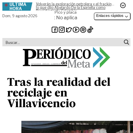
ÚLTIMA
Volverán la exploración petrolera y el fracking,
Skip to content
lo que dijo Abelardo De la Espriella como
HORA
Presidente de Colombia
Pico y placa
Dom,
9 agosto 2026
Enlaces rápidos
: No aplica
Tras la realidad del
reciclaje en
Villavicencio