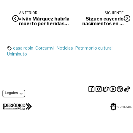
ANTERIOR
SIGUIENTE
«Iván Márquez habría
Siguen cayendo
muerto por heridas
nacimientos en el
en atentado»: Yamid
Meta
Amat
casa robin
Corcumvi
Noticias
Patrimonio cultural
Uniminuto
Legales
GORILABS