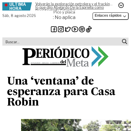
ÚLTIMA
Volverán la exploración petrolera y el fracking,
Skip to content
lo que dijo Abelardo De la Espriella como
HORA
Presidente de Colombia
Pico y placa
Sáb,
8 agosto 2026
Enlaces rápidos
: No aplica
Una ‘ventana’ de
esperanza para Casa
Robin