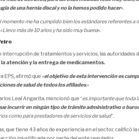
gía de una hernia discal y no la hemos podido hacer
«.
l momento me ha cumplido bien los estándares referentes a mis
 «
Llevo más de 10 años y ha sido muy buena
«.
Petro
 interrupción de tratamientos y servicios, las autoridades d
n la atención y la entrega de medicamentos.
a EPS, afirmó que «
el objetivo de esta intervención es cump
ciones de salud de todos los afiliados
.»
arlos Leal Angarita, mencionó que “
es importante que toda la
ue incurrir en ningún tipo de trámite administrativo o buro
arios como para prestadores de servicios de salud
”.
s, que tiene 43 años de experiencia en el sector, calificó l
 acción injustificada por parte del ente regulador.