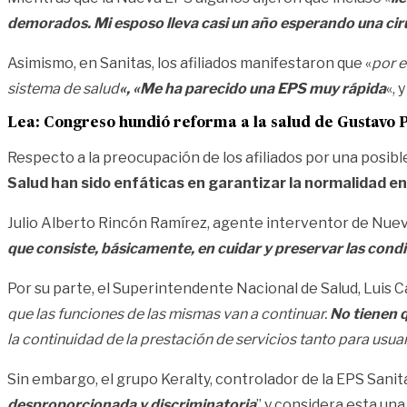
demorados. Mi esposo lleva casi un año esperando una ciru
Asimismo, en Sanitas, los afiliados manifestaron que «
por e
sistema de salud
«, «Me ha parecido una EPS muy rápida
«, y
Lea:
Congreso hundió reforma a la salud de Gustavo 
Respecto a la preocupación de los afiliados por una posible
Salud han sido enfáticas en garantizar la normalidad e
Julio Alberto Rincón Ramírez, agente interventor de Nuev
que consiste, básicamente, en cuidar y preservar las condi
Por su parte, el Superintendente Nacional de Salud, Luis C
que las funciones de las mismas van a continuar.
No tienen q
la continuidad de la prestación de servicios tanto para usu
Sin embargo, el grupo Keralty, controlador de la EPS Sanita
desproporcionada y discriminatoria
” y considera esta una