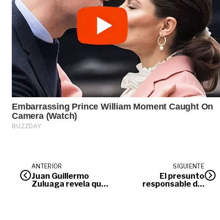
ANTERIOR
SIGUIENTE
Juan Guillermo
El presunto
Zuluaga revela que
responsable del
tiene cáncer de piel
doble feminicidio en
El Dorado está
asegurado en
centro carcelario