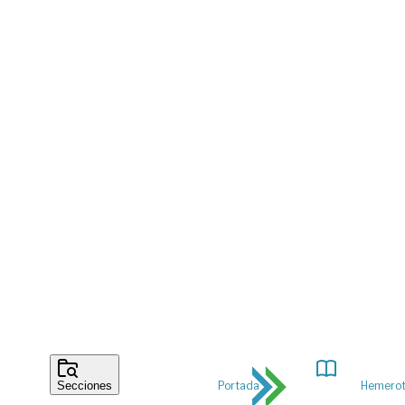
Portada
Hemero
Secciones