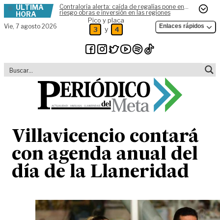
ÚLTIMA
Contraloría alerta: caída de regalías pone en
Skip to content
riesgo obras e inversión en las regiones
HORA
Pico y placa
Vie,
7 agosto 2026
Enlaces rápidos
y
3
4
Villavicencio contará
con agenda anual del
día de la Llaneridad