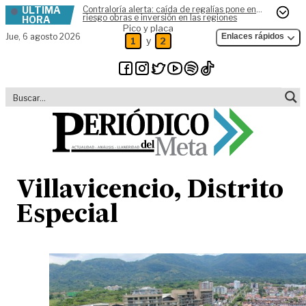
ÚLTIMA
Contraloría alerta: caída de regalías pone en
Skip to content
riesgo obras e inversión en las regiones
HORA
Pico y placa
Jue,
6 agosto 2026
Enlaces rápidos
y
1
2
Villavicencio, Distrito
Especial