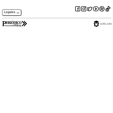
Legales
GORILABS