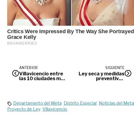
ANTERIOR
SIGUIENTE
Villavicencio entre
Ley seca y medidas
las 10 ciudades más
preventivas
pobladas del País
durante este fin de
semana electoral
Departamento del Meta
Distrito Especial
Noticias del Meta
Proyecto de Ley
Villavicencio