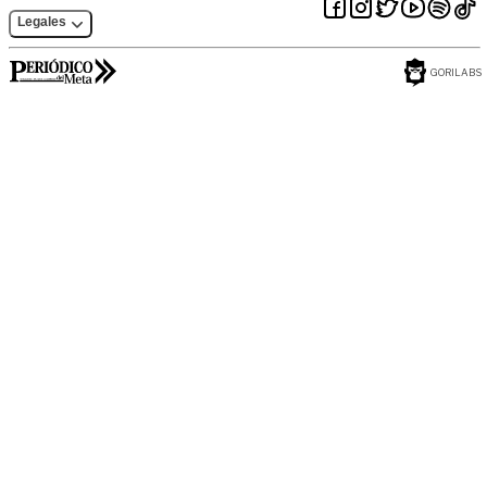
Legales
GORILABS