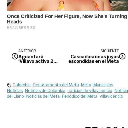
ANTERIOR
SIGUIENTE
Aguantará
Cascadas: unas joyas
‘Villavo activa 24
escondidas en el Meta
horas’
Colombia
Departamento del Meta
Meta
Municipios
Noticias
Noticias de Colombia
noticias de villavicencio
Notici
del Llano
Noticias del Meta
Periódico del Meta
Villavicencio