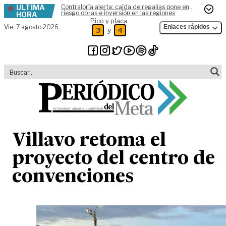
ÚLTIMA
Contraloría alerta: caída de regalías pone en
Skip to content
riesgo obras e inversión en las regiones
HORA
Pico y placa
Vie,
7 agosto 2026
Enlaces rápidos
y
3
4
Villavo retoma el
proyecto del centro de
convenciones