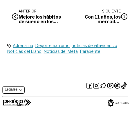
ANTERIOR
SIGUIENTE
Mejore los hábitos
Con 11 años, los
de sueño en los
mercados
niños | Salud
campesinos siguen
incentivando la
producción local
Adrenalina
Deporte extremo
noticias de villavicencio
Noticias del Llano
Noticias del Meta
Parapente
Legales
GORILABS