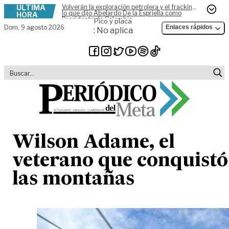
ÚLTIMA
Volverán la exploración petrolera y el fracking,
Skip to content
lo que dijo Abelardo De la Espriella como
HORA
Presidente de Colombia
Pico y placa
Dom,
9 agosto 2026
Enlaces rápidos
: No aplica
Wilson Adame, el
veterano que conquistó
las montañas