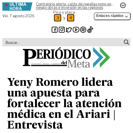
ÚLTIMA
Contraloría alerta: caída de regalías pone en
Skip to content
riesgo obras e inversión en las regiones
HORA
Pico y placa
Vie,
7 agosto 2026
Enlaces rápidos
y
3
4
Yeny Romero lidera
una apuesta para
fortalecer la atención
médica en el Ariari |
Entrevista