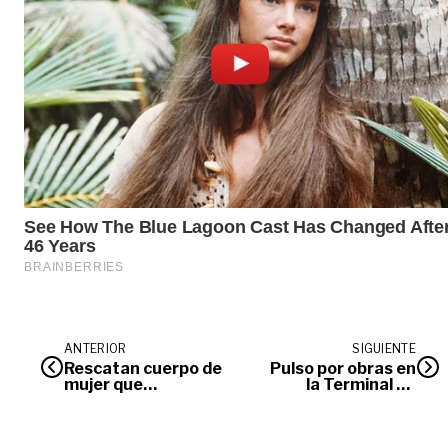
ANTERIOR
SIGUIENTE
Rescatan cuerpo de
Pulso por obras en
mujer que
la Terminal de
desapareció junto a
Transportes de
su esposo en
Villavicencio
Acacías