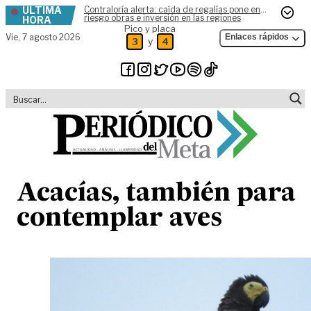
ÚLTIMA
Contraloría alerta: caída de regalías pone en
Skip to content
riesgo obras e inversión en las regiones
HORA
Pico y placa
Vie,
7 agosto 2026
Enlaces rápidos
y
3
4
Acacías, también para
contemplar aves