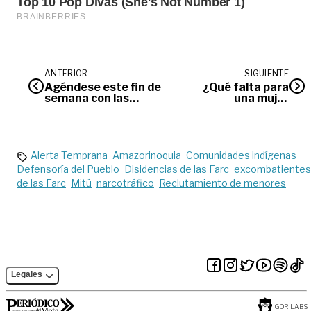
ANTERIOR
SIGUIENTE
Agéndese este fin de
¿Qué falta para
semana con las
una mujer
fiestas en el Meta
cuadrillera?
Alerta Temprana
Amazorinoquia
Comunidades indígenas
Defensoría del Pueblo
Disidencias de las Farc
excombatientes
de las Farc
Mitú
narcotráfico
Reclutamiento de menores
Legales
GORILABS