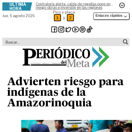
ÚLTIMA
Contraloría alerta: caída de regalías pone en
Skip to content
riesgo obras e inversión en las regiones
HORA
Pico y placa
Jue,
6 agosto 2026
Enlaces rápidos
y
1
2
Advierten riesgo para
indígenas de la
Amazorinoquia