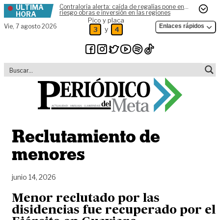
ÚLTIMA
Contraloría alerta: caída de regalías pone en
Skip to content
riesgo obras e inversión en las regiones
HORA
Pico y placa
Vie,
7 agosto 2026
Enlaces rápidos
y
3
4
Reclutamiento de
menores
junio 14, 2026
Menor reclutado por las
disidencias fue recuperado por el