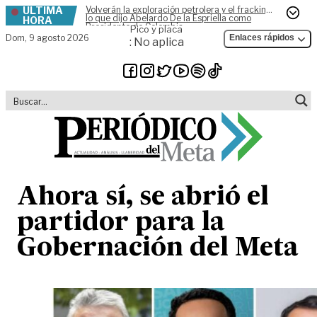
ÚLTIMA
Volverán la exploración petrolera y el fracking,
Skip to content
lo que dijo Abelardo De la Espriella como
HORA
Presidente de Colombia
Pico y placa
Dom,
9 agosto 2026
Enlaces rápidos
: No aplica
Ahora sí, se abrió el
partidor para la
Gobernación del Meta