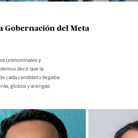
 la Gobernación del Meta
gos uninominales y
odemos decir que la
nde cada candidato llegaba
as, globos y arengas
abrió el partidor para la Gobernación del Meta»