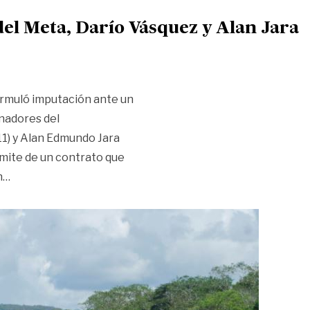
el Meta, Darío Vásquez y Alan Jara
formuló imputación ante un
nadores del
1) y Alan Edmundo Jara
ámite de un contrato que
«Imputan cargos a exgobernadores del Meta, Darío Vásqu
n
…