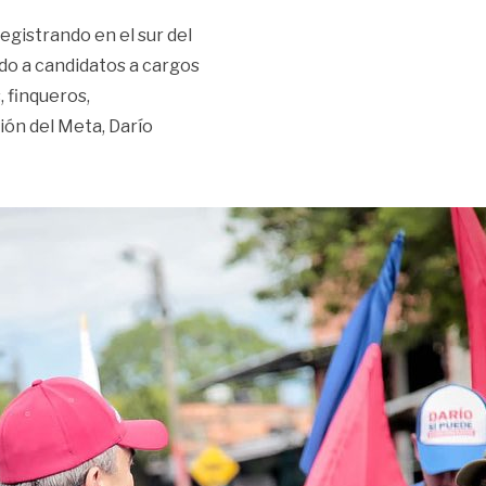
gistrando en el sur del
do a candidatos a cargos
 finqueros,
ión del Meta, Darío
contra organizaciones al margen de la ley solicitó urgente