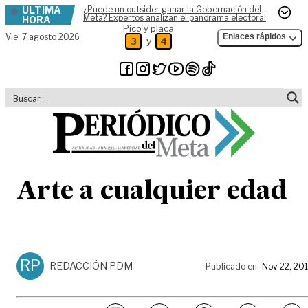
ÚLTIMA
¿Puede un outsider ganar la Gobernación del
Skip to content
Meta? Expertos analizan el panorama electoral
HORA
Pico y placa
Vie,
7 agosto 2026
Enlaces rápidos
y
3
4
Arte a cualquier edad
RP
REDACCIÓN PDM
Publicado en
Nov 22, 20