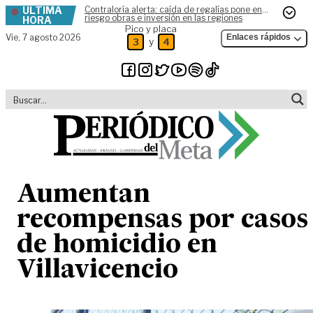
ÚLTIMA
Contraloría alerta: caída de regalías pone en
Skip to content
riesgo obras e inversión en las regiones
HORA
Pico y placa
Vie,
7 agosto 2026
Enlaces rápidos
y
3
4
Aumentan
recompensas por casos
de homicidio en
Villavicencio