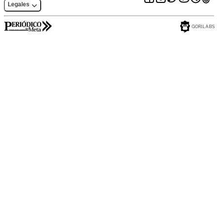
Legales
GORILABS