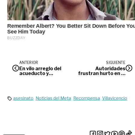
ANTERIOR
SIGUIENTE
En vilo arreglo del
Autoridades
acueducto y
frustran hurto en el
alimentación
mirador de
escolar en
Buenavista
Villavicencio
asesinato
Noticias del Meta
Recompensa
Villavicencio