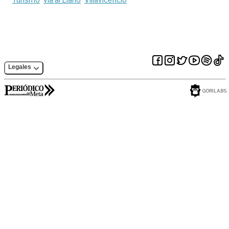
Legales
GORILABS