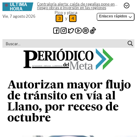
ÚLTIMA
Contraloría alerta: caída de regalías pone en
Skip to content
riesgo obras e inversión en las regiones
HORA
Pico y placa
Vie,
7 agosto 2026
Enlaces rápidos
y
3
4
Autorizan mayor flujo
de tránsito en vía al
Llano, por receso de
octubre