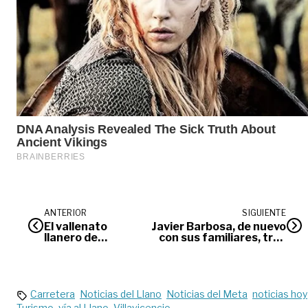
ANTERIOR
SIGUIENTE
El vallenato
Javier Barbosa, de nuevo
llanero de
con sus familiares, tras
Juanse
secuestro de cinco días
Carretera
Noticias del Llano
Noticias del Meta
noticias hoy
Turismo
vía al Llano
Villavicencio