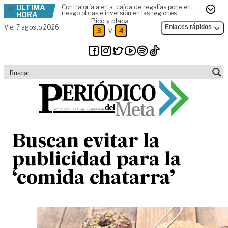
ÚLTIMA
Contraloría alerta: caída de regalías pone en
Skip to content
riesgo obras e inversión en las regiones
HORA
Pico y placa
Vie,
7 agosto 2026
Enlaces rápidos
y
3
4
Buscan evitar la
publicidad para la
‘comida chatarra’