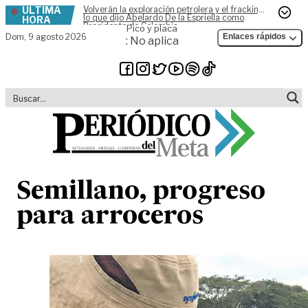
ÚLTIMA
Volverán la exploración petrolera y el fracking,
Skip to content
lo que dijo Abelardo De la Espriella como
HORA
Presidente de Colombia
Pico y placa
Dom,
9 agosto 2026
Enlaces rápidos
: No aplica
Semillano, progreso
para arroceros