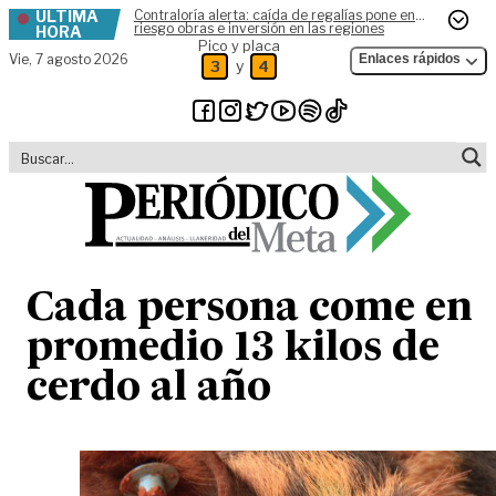
ÚLTIMA
Contraloría alerta: caída de regalías pone en
Skip to content
riesgo obras e inversión en las regiones
HORA
Pico y placa
Vie,
7 agosto 2026
Enlaces rápidos
y
3
4
Cada persona come en
promedio 13 kilos de
cerdo al año