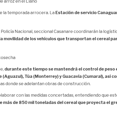
e arroz en el Llano
 de la temporada arrocera. La
Estación de servicio Canaguar
.
 Policía Nacional, seccional Casanare coordinarán la logísti
la movilidad de los vehículos que transportan el cereal p
 cosecha
te,
durante este tiempo se mantendrá el control de peso e
 (Aguazul), Túa (Monterrey) y Guacavía (Cumaral), así com
nas donde se adelantan obras de construcción.
olaborar con las medidas concertadas, entendiendo que este
 de más de 850 mil toneladas del cereal que proyecta el g