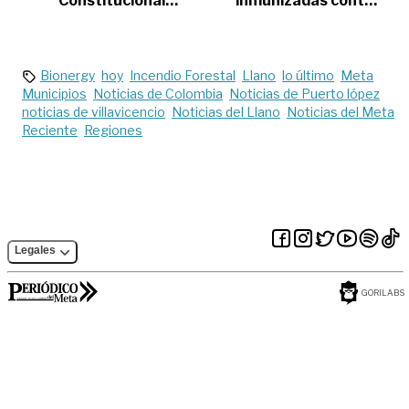
Constitucional
inmunizadas contra
despenalizó el
el covid, tras un año
aborto en las 24
de vacunación
primeras semanas
de vida
Bionergy
hoy
Incendio Forestal
Llano
lo último
Meta
Municipios
Noticias de Colombia
Noticias de Puerto lópez
noticias de villavicencio
Noticias del Llano
Noticias del Meta
Reciente
Regiones
Legales
GORILABS