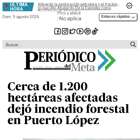
ÚLTIMA
Volverán la exploración petrolera y el fracking,
Skip to content
lo que dijo Abelardo De la Espriella como
HORA
Presidente de Colombia
Pico y placa
Dom,
9 agosto 2026
Enlaces rápidos
: No aplica
Cerca de 1.200
hectáreas afectadas
dejó incendio forestal
en Puerto López