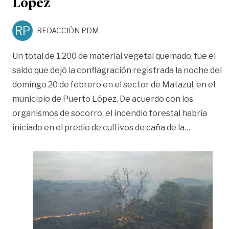
López
RP
REDACCIÓN PDM
Un total de 1.200 de material vegetal quemado, fue el
saldo que dejó la conflagración registrada la noche del
domingo 20 de febrero en el sector de Matazul, en el
municipio de Puerto López. De acuerdo con los
organismos de socorro, el incendio forestal habría
«Cerca de
iniciado en el predio de cultivos de caña de la
…