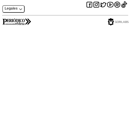
Legales
GORILABS