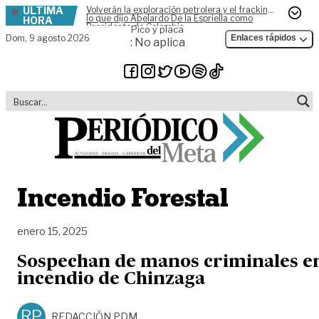
ÚLTIMA
Volverán la exploración petrolera y el fracking,
Skip to content
lo que dijo Abelardo De la Espriella como
HORA
Presidente de Colombia
Pico y placa
Dom,
9 agosto 2026
Enlaces rápidos
: No aplica
Incendio Forestal
enero 15, 2025
Sospechan de manos criminales e
incendio de Chinzaga
RP
REDACCIÓN PDM