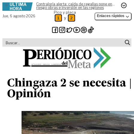
ÚLTIMA
Contraloría alerta: caída de regalías pone en
Skip to content
riesgo obras e inversión en las regiones
HORA
Pico y placa
Jue,
6 agosto 2026
Enlaces rápidos
y
1
2
Chingaza 2 se necesita |
Opinión