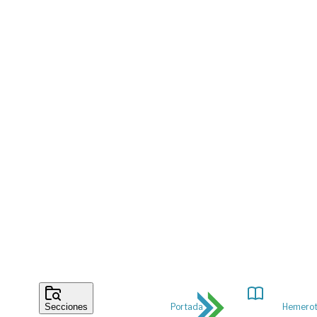
Portada
Hemero
Secciones