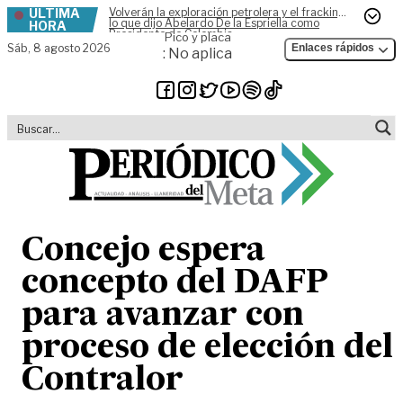
ÚLTIMA
Volverán la exploración petrolera y el fracking,
Skip to content
lo que dijo Abelardo De la Espriella como
HORA
Presidente de Colombia
Pico y placa
Sáb,
8 agosto 2026
Enlaces rápidos
: No aplica
Concejo espera
concepto del DAFP
para avanzar con
proceso de elección del
Contralor