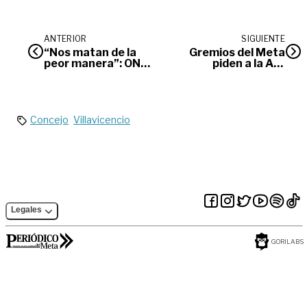
ANTERIOR
SIGUIENTE
“Nos matan de la
Gremios del Meta
peor manera”: ONG
piden a la ANI
de mujeres
suspender alza en
tarifas de peajes de
la vía al Llano
Concejo
Villavicencio
Legales
GORILABS