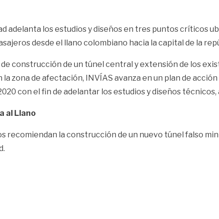
ad adelanta los estudios y diseños en tres puntos críticos u
asajeros desde el llano colombiano hacia la capital de la repú
 de construcción de un túnel central y extensión de los exi
l en la zona de afectación, INVÍAS avanza en un plan de acció
020 con el fin de adelantar los estudios y diseños técnicos,
a al Llano
ños recomiendan la construcción de un nuevo túnel falso min
d.