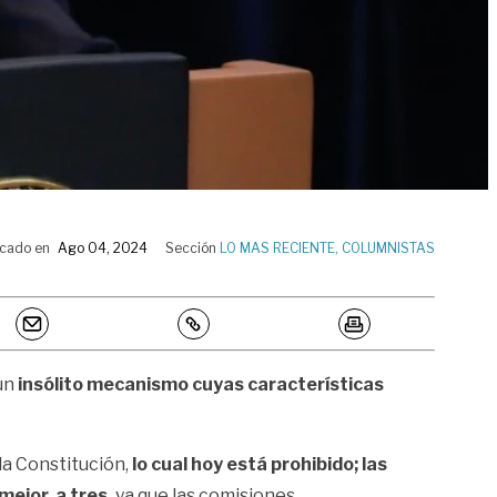
icado en
Ago 04, 2024
Sección
LO MAS RECIENTE
,
COLUMNISTAS
 un
insólito mecanismo cuyas características
la Constitución,
lo cual hoy está prohibido; las
ejor, a tres,
ya que las comisiones