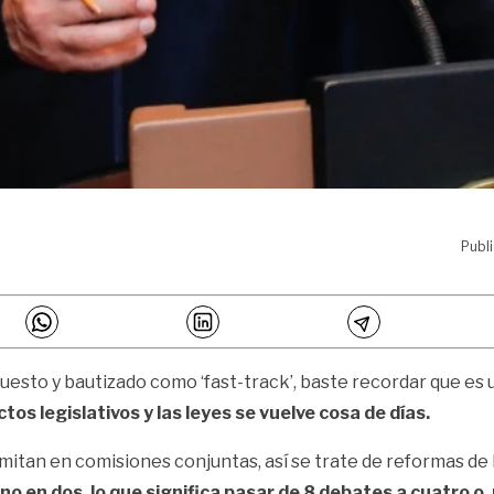
Publ
uesto y bautizado como ‘fast-track’, baste recordar que es
tos legislativos y las leyes se vuelve cosa de días.
amitan en comisiones conjuntas, así se trate de reformas de 
 en dos, lo que significa pasar de 8 debates a cuatro o, m