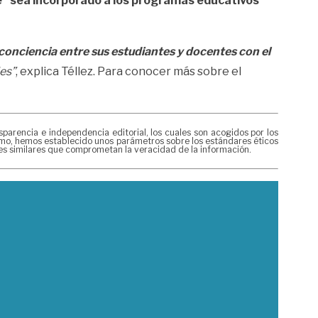
e” sea incorporado a los programas educativos
onciencia entre sus estudiantes y docentes con el
les”
, explica Téllez. Para conocer más sobre el
rencia e independencia editorial, los cuales son acogidos por los
mismo, hemos establecido unos parámetros sobre los estándares éticos
nes similares que comprometan la veracidad de la información.