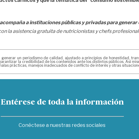
uctos cárnicos y que la temática del “consumo sostenibl
ompaña a instituciones públicas y privadas para generar c
on la asistencia gratuita de nutricionistas y chefs profesiona
erar un periodismo de calidad, ajustado a principios de honestidad, transpa
arantizar la credibilidad de los contenidos ante los distintos públicos. Así 
alas prácticas, manejos inadecuados de conflicto de interés y otras situacio
Entérese de toda la información
Conéctese a nuestras redes sociales