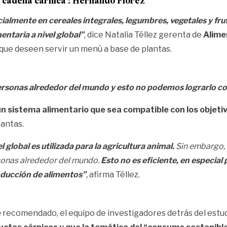
 la cadena cárnica’: Hernando Flórez
almente en cereales integrales, legumbres, vegetales y frut
entaria a nivel global”
, dice Natalia Téllez gerenta de
Alime
 que deseen servir un menú a base de plantas.
rsonas alrededor del mundo y esto no podemos lograrlo con
un sistema alimentario que sea compatible con los objet
antas.
l global es utilizada para la agricultura animal.
Sin embargo, 
sonas alrededor del mundo.
Esto no es eficiente, en especial
roducción de alimentos”
,
afirma Téllez.
e
recomendado, el equipo de investigadores detrás del estud