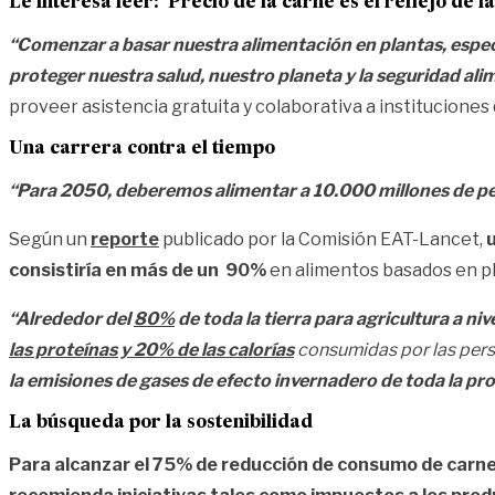
Le interesa leer:
‘Precio de la carne es el reflejo de
“Comenzar a basar nuestra alimentación en plantas, especi
proteger nuestra salud, nuestro planeta y la seguridad alim
proveer asistencia gratuita y colaborativa a instituciones
Una carrera contra el tiempo
“Para 2050, deberemos alimentar a 10.000 millones de pe
Según un
reporte
publicado por la Comisión EAT-Lancet,
consistiría en más de un 90%
en alimentos basados en pl
“Alrededor del
80%
de toda la tierra para agricultura a nive
las proteínas y 20% de las calorías
consumidas por las per
la emisiones de gases de efecto invernadero de toda la p
La búsqueda por la sostenibilidad
Para alcanzar el 75% de reducción de consumo de carn