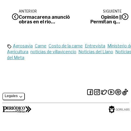
ANTERIOR
SIGUIENTE
Cormacarena anunció
Opinión ||
obras en el río
Permitan que
Guayuriba
pase la ley
Agrosavia
Carne
Costo de la carne
Entrevista
Ministerio d
Agricultura
noticias de villavicencio
Noticias del Llano
Noticia
del Meta
Legales
GORILABS