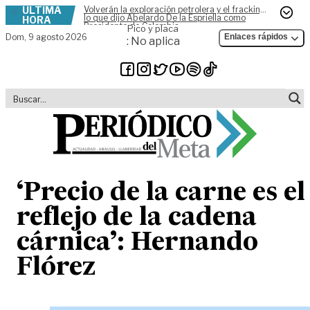
ÚLTIMA
Volverán la exploración petrolera y el fracking,
Skip to content
lo que dijo Abelardo De la Espriella como
HORA
Presidente de Colombia
Pico y placa
Dom,
9 agosto 2026
Enlaces rápidos
: No aplica
‘Precio de la carne es el
reflejo de la cadena
cárnica’: Hernando
Flórez