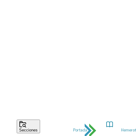
Portada
Hemero
Secciones