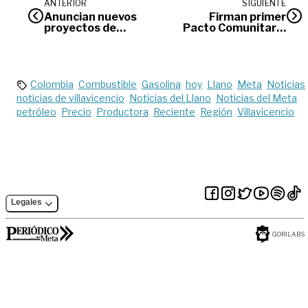
ANTERIOR
SIGUIENTE
Anuncian nuevos
Firman primer
proyectos de
Pacto Comunitario
energía solar en el
en Villavicencio
Meta
Colombia
Combustible
Gasolina
hoy
Llano
Meta
Noticias
noticias de villavicencio
Noticias del Llano
Noticias del Meta
petróleo
Precio
Productora
Reciente
Región
Villavicencio
Legales
GORILABS