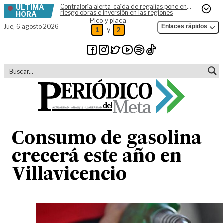
ÚLTIMA
Contraloría alerta: caída de regalías pone en
Skip to content
riesgo obras e inversión en las regiones
HORA
Pico y placa
Jue,
6 agosto 2026
Enlaces rápidos
y
1
2
Consumo de gasolina
crecerá este año en
Villavicencio