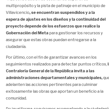
multipropósito y la pista de patinaje en el municipio de
Villavicencio
, se encuentran suspendidos y a la
espera de ajustes en los diseños y la continuidad del
proyecto depende de los esfuerzos que realice la
Gobernación del Meta
para gestionar los recursos y
asegurar que estas obras puedan entregarse a la
ciudadanía.
Por último, con el fin de garantizar avances en los
seguimientos realizados para detectar puntos críticos,
l
Contraloría General de la República invita a las
administraciones departamentales y municipales,
qu
adelanten las acciones pertinentes para culminar
exitosamente las obras que aportan un beneficio a la
comunidad.
De igual forma, seguiremos acompañando a la ciudadaní