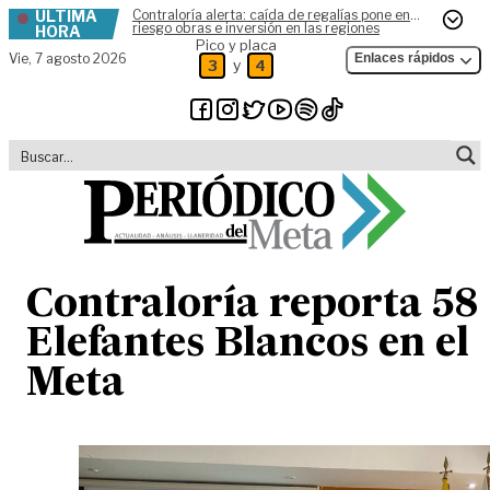
ÚLTIMA
Contraloría alerta: caída de regalías pone en
Skip to content
riesgo obras e inversión en las regiones
HORA
Pico y placa
Vie,
7 agosto 2026
Enlaces rápidos
y
3
4
Contraloría reporta 58
Elefantes Blancos en el
Meta