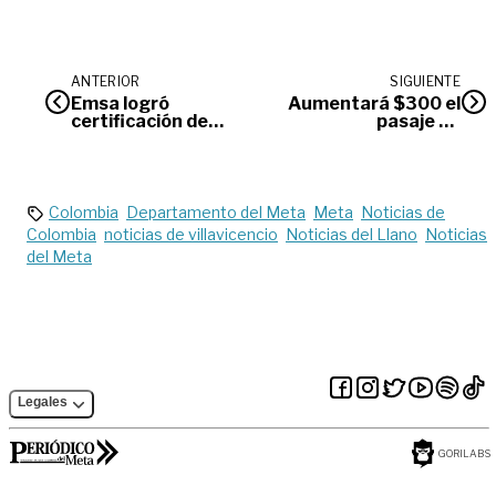
ANTERIOR
SIGUIENTE
Emsa logró
Aumentará $300 el
certificación de
pasaje de
calidad Icontec
transporte público
en Villavicencio
Colombia
Departamento del Meta
Meta
Noticias de
Colombia
noticias de villavicencio
Noticias del Llano
Noticias
del Meta
Legales
GORILABS