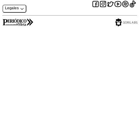
Legales
GORILABS