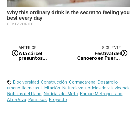
ANTERIOR
SIGUIENTE
A la cárcel
Festival del
presuntos
Canoero en Puerto
responsables del
López se integra
incendio de la
con Torneo del
Alcaldía de Acacías
Joropo
Biodiversidad
Construcción
Cormacarena
Desarrollo
urbano
licencias
Licitación
Naturaleza
noticias de villavicenci
Noticias del Llano
Noticias del Meta
Parque Metropolitano
Alma Viva
Permisos
Proyecto