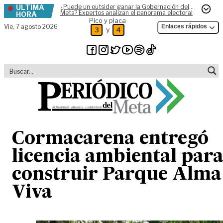
ÚLTIMA
¿Puede un outsider ganar la Gobernación del
Skip to content
Meta? Expertos analizan el panorama electoral
HORA
Pico y placa
Vie,
7 agosto 2026
Enlaces rápidos
y
3
4
Cormacarena entregó
licencia ambiental par
construir Parque Alma
Viva