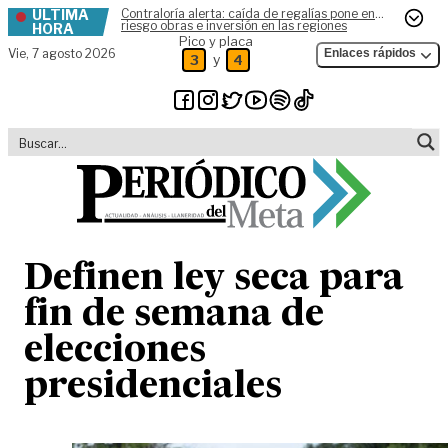
ÚLTIMA
Contraloría alerta: caída de regalías pone en
Skip to content
riesgo obras e inversión en las regiones
HORA
Pico y placa
Vie,
7 agosto 2026
Enlaces rápidos
y
3
4
Definen ley seca para
fin de semana de
elecciones
presidenciales