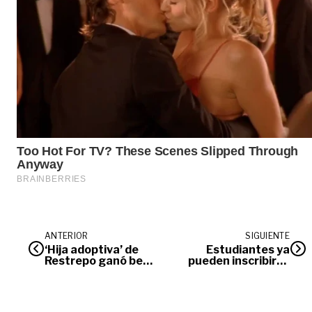
ANTERIOR
SIGUIENTE
‘Hija adoptiva’ de
Estudiantes ya
Restrepo ganó beca
pueden inscribirse
por mil millones de
al nuevo Fondo de
pesos
Educación Superior