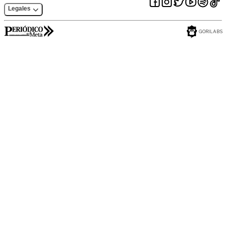
Legales
GORILABS