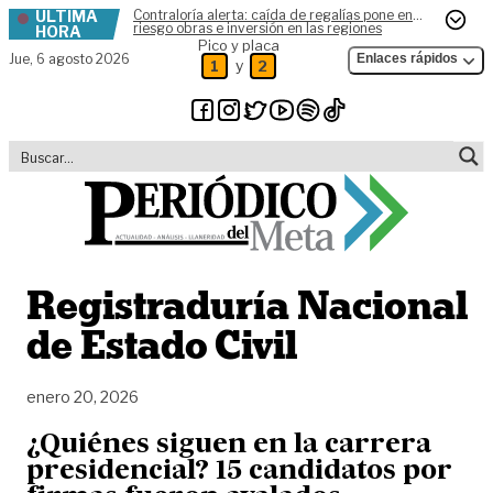
ÚLTIMA
Contraloría alerta: caída de regalías pone en
Skip to content
riesgo obras e inversión en las regiones
HORA
Pico y placa
Jue,
6 agosto 2026
Enlaces rápidos
y
1
2
Registraduría Nacional
de Estado Civil
enero 20, 2026
¿Quiénes siguen en la carrera
presidencial? 15 candidatos por