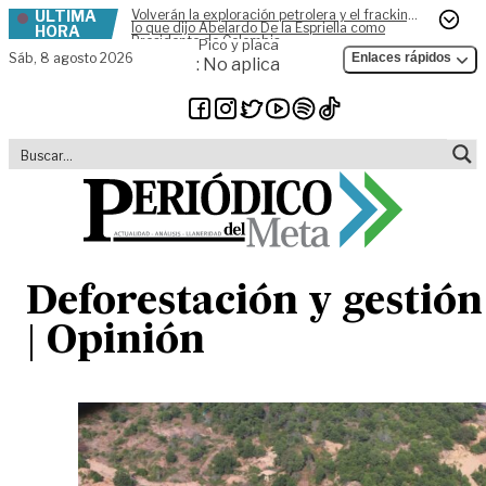
ÚLTIMA
Volverán la exploración petrolera y el fracking,
Skip to content
lo que dijo Abelardo De la Espriella como
HORA
Presidente de Colombia
Pico y placa
Sáb,
8 agosto 2026
Enlaces rápidos
: No aplica
Deforestación y gestión
| Opinión