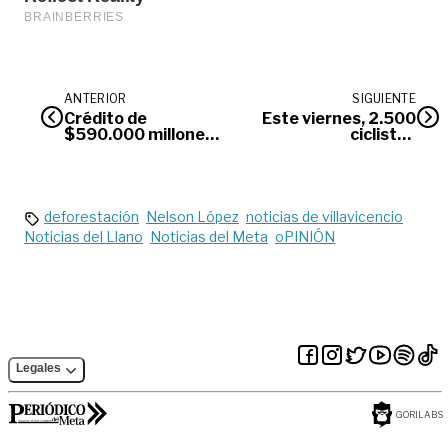
ANTERIOR
SIGUIENTE
Crédito de
Este viernes, 2.500
$590.000 millones
ciclistas
permitirá cierre
participarán en la
financiero de la
travesía Bogotá-
Malla Vial del Meta
Villavicencio
deforestación
Nelson López
noticias de villavicencio
Noticias del Llano
Noticias del Meta
oPINIÓN
Legales
GORILABS