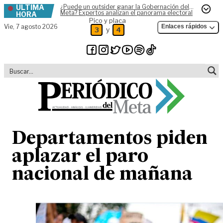
ÚLTIMA
¿Puede un outsider ganar la Gobernación del
Skip to content
Meta? Expertos analizan el panorama electoral
HORA
Pico y placa
Vie,
7 agosto 2026
Enlaces rápidos
y
3
4
Departamentos piden
aplazar el paro
nacional de mañana