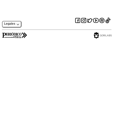
Legales
GORILABS