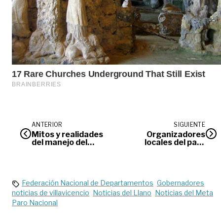
ANTERIOR
SIGUIENTE
Mitos y realidades
Organizadores
del manejo del
locales del paro
dinero personal en
nacional
pandemia
confirmaron que la
marcha continúa
Federación Nacional de Departamentos
Gobernadores
noticias de villavicencio
Noticias del Llano
Noticias del Meta
Paro Nacional