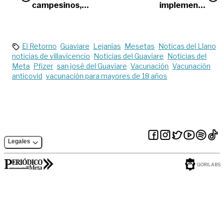
campesinos,
implementó
iniciativa para
medidas para
productores
prevenir
metenses
incremento de
casos Covid-19
El Retorno
Guaviare
Lejanías
Mesetas
Noticas del Llano
noticias de villavicencio
Noticias del Guaviare
Noticias del
Meta
Pfizer
san josé del Guaviare
Vacunación
Vacunación
anticovid
vacunación para mayores de 18 años
Legales
GORILABS