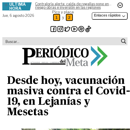
ÚLTIMA
Contraloría alerta: caída de regalías pone en
Skip to content
riesgo obras e inversión en las regiones
HORA
Pico y placa
Jue,
6 agosto 2026
Enlaces rápidos
y
1
2
Desde hoy, vacunación
masiva contra el Covid
19, en Lejanías y
Mesetas