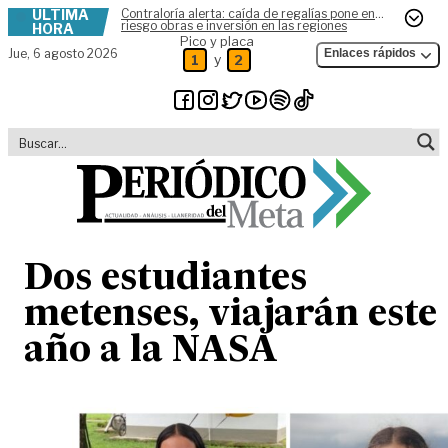
ÚLTIMA
Contraloría alerta: caída de regalías pone en
Skip to content
riesgo obras e inversión en las regiones
HORA
Pico y placa
Jue,
6 agosto 2026
Enlaces rápidos
y
1
2
Dos estudiantes
metenses, viajarán este
año a la NASA