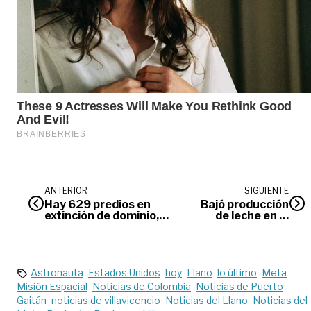
ANTERIOR
SIGUIENTE
Hay 629 predios en
Bajó producción
extinción de dominio,
de leche en el
para vender o
Meta
arrendar
Astronauta
Estados Unidos
hoy
Llano
lo último
Meta
Misión Espacial
Noticias de Colombia
Noticias de Puerto
Gaitán
noticias de villavicencio
Noticias del Llano
Noticias del