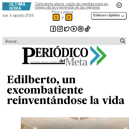
ÚLTIMA
Contraloría alerta: caída de regalías pone en
Skip to content
riesgo obras e inversión en las regiones
HORA
Pico y placa
Jue,
6 agosto 2026
Enlaces rápidos
y
1
2
Edilberto, un
excombatiente
reinventándose la vida