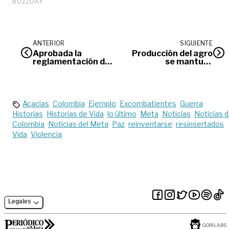
ANTERIOR
SIGUIENTE
Aprobada la
Producción del agro
reglamentación de
se mantuvo
Regalías en el
durante la
Senado
pandemia
Acacías
Colombia
Ejemplo
Excombatientes
Guerra
Historias
Historias de Vida
lo último
Meta
Noticias
Noticias 
Colombia
Noticias del Meta
Paz
reinventarse
resinsertados
Vida
Violencia
Legales
GORILABS