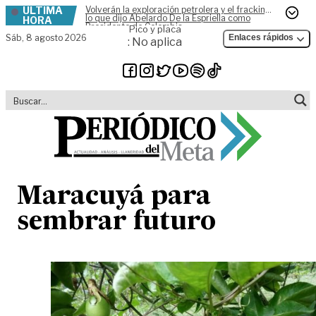
ÚLTIMA
Volverán la exploración petrolera y el fracking,
Skip to content
lo que dijo Abelardo De la Espriella como
HORA
Presidente de Colombia
Pico y placa
Sáb,
8 agosto 2026
Enlaces rápidos
: No aplica
Maracuyá para
sembrar futuro