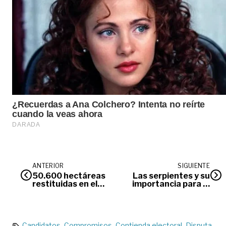
ANTERIOR
SIGUIENTE
50.600 hectáreas
Las serpientes y su
restituidas en el
importancia para el
Llano
ecosistema
Candidatos
Compromisos
Contienda electoral
Disputa