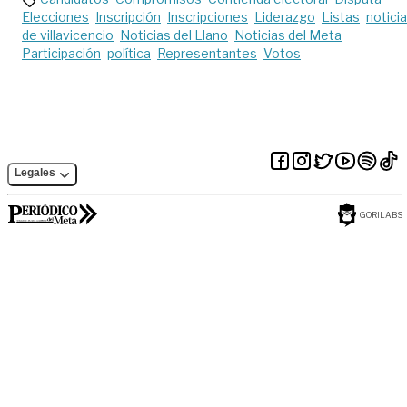
Elecciones
Inscripción
Inscripciones
Liderazgo
Listas
notici
de villavicencio
Noticias del Llano
Noticias del Meta
Participación
política
Representantes
Votos
Legales
GORILABS