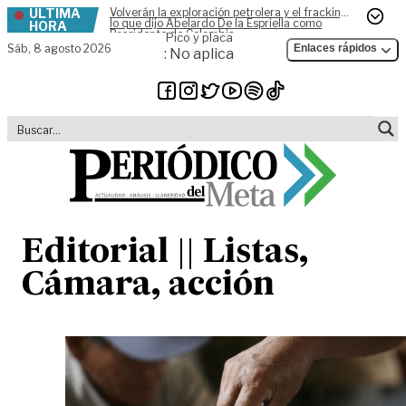
ÚLTIMA
Volverán la exploración petrolera y el fracking,
Skip to content
lo que dijo Abelardo De la Espriella como
HORA
Presidente de Colombia
Pico y placa
Sáb,
8 agosto 2026
Enlaces rápidos
: No aplica
Editorial || Listas,
Cámara, acción