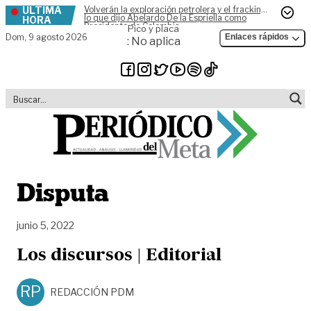
ÚLTIMA
Volverán la exploración petrolera y el fracking,
Skip to content
lo que dijo Abelardo De la Espriella como
HORA
Presidente de Colombia
Pico y placa
Dom,
9 agosto 2026
Enlaces rápidos
: No aplica
Disputa
junio 5, 2022
Los discursos | Editorial
RP
REDACCIÓN PDM