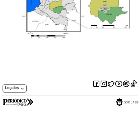
Legales
GORILABS