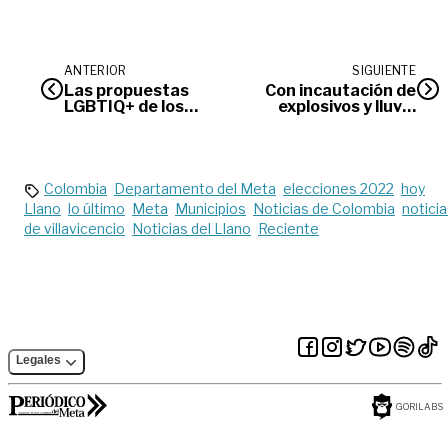
ANTERIOR
SIGUIENTE
Las propuestas
Con incautación de
LGBTIQ+ de los
explosivos y lluvia
candidatos
iniciaron votaciones
presidenciales
en el Meta
Colombia
Departamento del Meta
elecciones 2022
hoy
Llano
lo último
Meta
Municipios
Noticias de Colombia
notici
de villavicencio
Noticias del Llano
Reciente
Legales
GORILABS