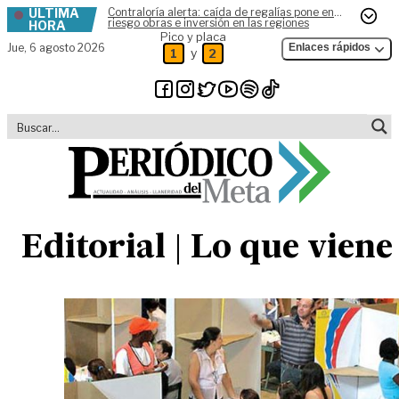
ÚLTIMA
Contraloría alerta: caída de regalías pone en
Skip to content
riesgo obras e inversión en las regiones
HORA
Pico y placa
Jue,
6 agosto 2026
Enlaces rápidos
y
1
2
Editorial | Lo que viene