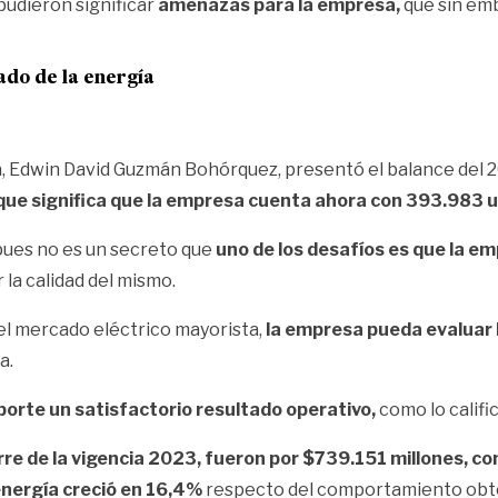
 pudieron significar
amenazas para la empresa,
que sin em
ado de la energía
a, Edwin David Guzmán Bohórquez, presentó el balance del 2
ue significa que la
empresa cuenta ahora con 393.983 u
pues no es un secreto que
uno de los desafíos es que la e
 la calidad del mismo.
el mercado eléctrico mayorista,
la empresa pueda evaluar l
a.
orte un satisfactorio resultado operativo,
como lo califi
erre de la vigencia 2023, fueron por $739.151 millones, 
energía creció en 16,4%
respecto del comportamiento obte