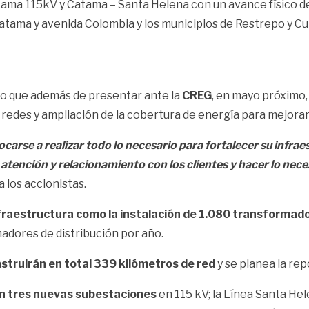
tama 115kV y Catama – Santa Helena con un avance físico d
Catama y avenida Colombia y los municipios de Restrepo y Cu
jo que además de presentar ante la
CREG
, en mayo próximo,
redes y ampliación de la cobertura de energía para mejorar 
e a realizar todo lo necesario para fortalecer su infraest
a atención y relacionamiento con los clientes y hacer lo nec
 los accionistas.
nfraestructura como la instalación de 1.080 transformad
madores de distribución por año.
struirán en total 339 kilómetros de red
y se planea la rep
én tres nuevas subestaciones
en 115 kV; la Línea Santa Hel