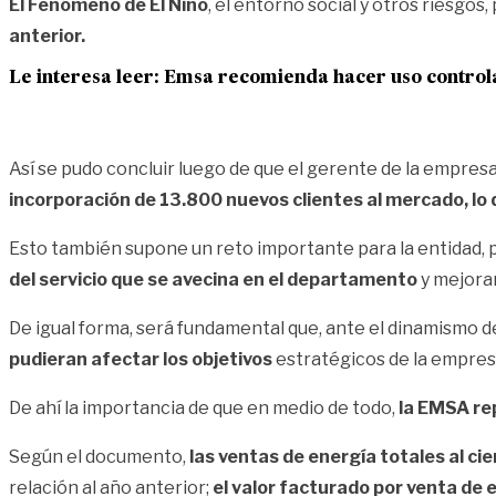
El Fenómeno de El Niño
, el entorno social y otros riesgos,
anterior.
Le interesa leer: Emsa recomienda hacer uso control
Así se pudo concluir luego de que el gerente de la empres
incorporación de 13.800 nuevos clientes al mercado, lo q
Esto también supone un reto importante para la entidad, 
del servicio que se avecina en el departamento
y mejorar
De igual forma, será fundamental que, ante el dinamismo d
pudieran afectar los objetivos
estratégicos de la empres
De ahí la importancia de que en medio de todo,
la EMSA rep
Según el documento,
las ventas de energía totales al ci
relación al año anterior;
el valor facturado por venta de 