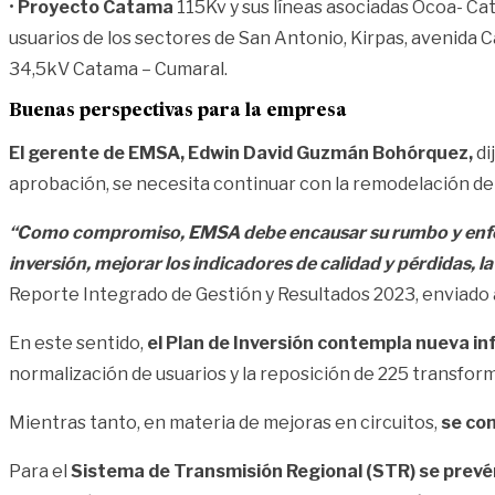
•
Proyecto Catama
115Kv y sus líneas asociadas Ocoa- Ca
usuarios de los sectores de San Antonio, Kirpas, avenida 
34,5kV Catama – Cumaral.
Buenas perspectivas para la empresa
El gerente de EMSA, Edwin David Guzmán Bohórquez,
di
aprobación, se necesita continuar con la remodelación de 
“Como compromiso, EMSA debe encausar su rumbo y enfocars
inversión, mejorar los indicadores de calidad y pérdidas, l
Reporte Integrado de Gestión y Resultados 2023, enviado a
En este sentido,
el Plan de Inversión contempla nueva i
normalización de usuarios y la reposición de 225 transfor
Mientras tanto, en materia de mejoras en circuitos,
se con
Para el
Sistema de Transmisión Regional (STR) se prev