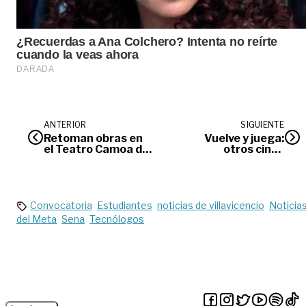
ANTERIOR
SIGUIENTE
Retoman obras en
Vuelve y juega:
el Teatro Camoa de
otros cinco
San Martín
sacerdotes
denunciados por
presunto abuso de
menores en
Villavicencio
Convocatoria
Estudiantes
noticias de villavicencio
Noticia
del Meta
Sena
Tecnólogos