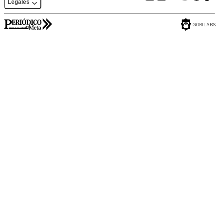
Legales
GORILABS