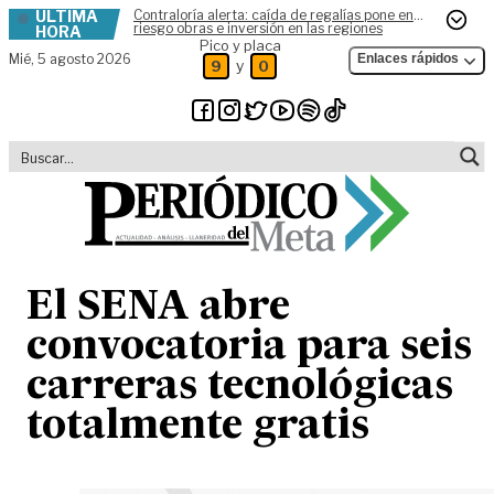
ÚLTIMA
Contraloría alerta: caída de regalías pone en
Skip to content
riesgo obras e inversión en las regiones
HORA
Pico y placa
Mié,
5 agosto 2026
Enlaces rápidos
y
9
0
El SENA abre
convocatoria para seis
carreras tecnológicas
totalmente gratis