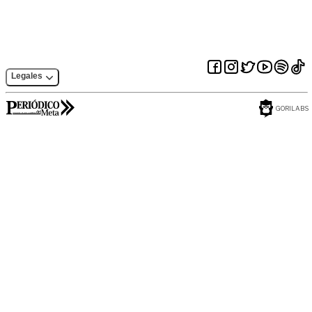
Legales
GORILABS