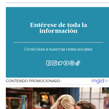
Entérese de toda la
información
Conéctese a nuestras redes sociales