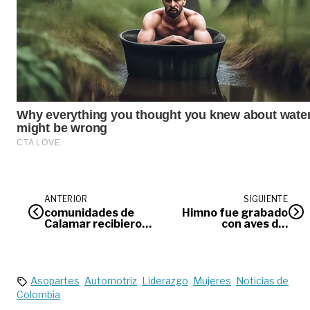
ANTERIOR
SIGUIENTE
comunidades de
Himno fue grabado
Calamar recibieron
con aves del
el cerramiento de
Piedemonte
sede educativa
Llanero
Asopartes
Automotriz
Liderazgo
Mujeres
Noticias de
Colombia