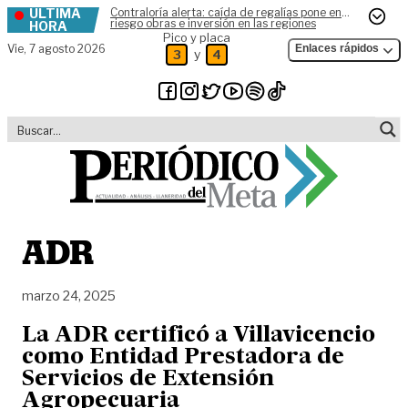
ÚLTIMA
Contraloría alerta: caída de regalías pone en
Skip to content
riesgo obras e inversión en las regiones
HORA
Pico y placa
Vie,
7 agosto 2026
Enlaces rápidos
y
3
4
ADR
marzo 24, 2025
La ADR certificó a Villavicencio
como Entidad Prestadora de
Servicios de Extensión
Agropecuaria