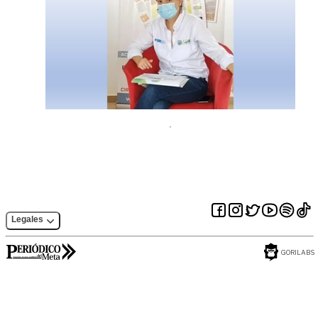
Legales
GORILABS