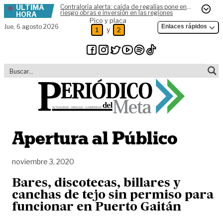
ÚLTIMA
Contraloría alerta: caída de regalías pone en
Skip to content
riesgo obras e inversión en las regiones
HORA
Pico y placa
Jue,
6 agosto 2026
Enlaces rápidos
y
1
2
Apertura al Público
noviembre 3, 2020
Bares, discotecas, billares y
canchas de tejo sin permiso para
funcionar en Puerto Gaitán