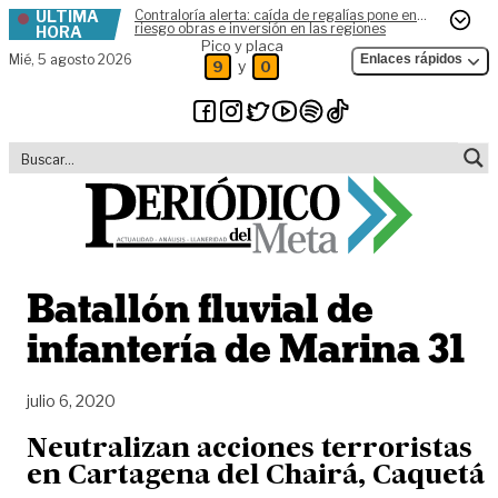
ÚLTIMA
Contraloría alerta: caída de regalías pone en
Skip to content
riesgo obras e inversión en las regiones
HORA
Pico y placa
Mié,
5 agosto 2026
Enlaces rápidos
y
9
0
Batallón fluvial de
infantería de Marina 31
julio 6, 2020
Neutralizan acciones terroristas
en Cartagena del Chairá, Caquetá