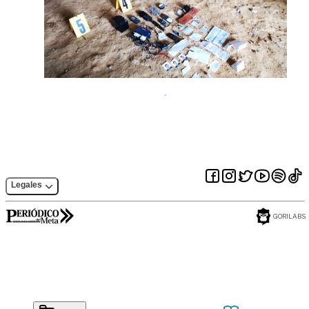
Legales
GORILABS