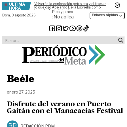
ÚLTIMA
Volverán la exploración petrolera y el fracking,
Skip to content
lo que dijo Abelardo De la Espriella como
HORA
Presidente de Colombia
Pico y placa
Dom,
9 agosto 2026
Enlaces rápidos
: No aplica
Beéle
enero 27, 2025
Disfrute del verano en Puerto
Gaitán con el Manacacías Festival
RP
REDACCIÓN PDM